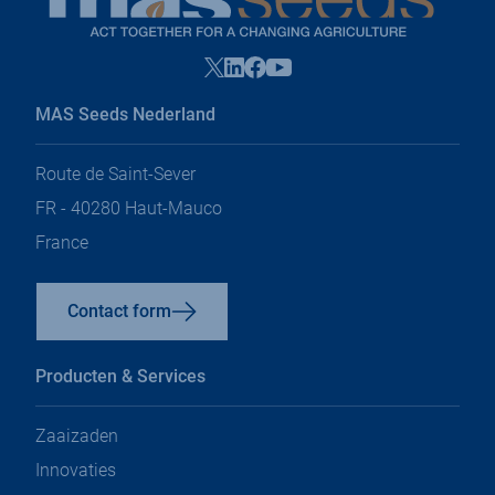
Facebook
X
Linkedin
Youtube
openen
openen
openen
openen
in
in
in
in
MAS Seeds Nederland
een
een
een
een
nieuw
nieuw
nieuw
nieuw
tabblad
tabblad
tabblad
tabblad
Route de Saint-Sever
FR - 40280 Haut-Mauco
France
Contact form
Producten & Services
Zaaizaden
Innovaties