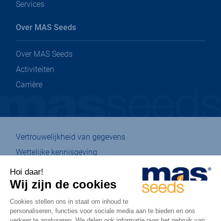
Services
Over MAS Seeds
Over MAS Seeds
Activiteiten
Carrière
Vertrouwelijkheid van gegevens
Wettelijke kennisgeving
Beheer van cookies
Kaart
Eco-ontwerp
Toegankelijkheid